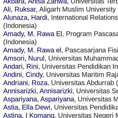
Akbara, Anisa Zahwa
, Universitas Ter
Ali, Ruksar
, Aligarh Muslim University 
Alunaza, Hardi
, International Relatio
(Indonesia)
Amady, M. Rawa El
, Program Pascasar
(Indonesia)
Amady, M. Rawa el
, Pascasarjana Fis
Amsori, Nurul
, Universitas Muhammad
Andari, Rini
, Universitas Pendidikan I
Andini, Cindy
, Universitas Maritim Raja
Andriani, Roza
, Universitas Abdurrab 
Annisarizki, Annisarizki
, Universitas 
Aspariyana, Aspariyana
, Universitas M
Astia, Ella Dewi
, Universitas Pendidik
Astina, I Komang
, Universitas Negeri