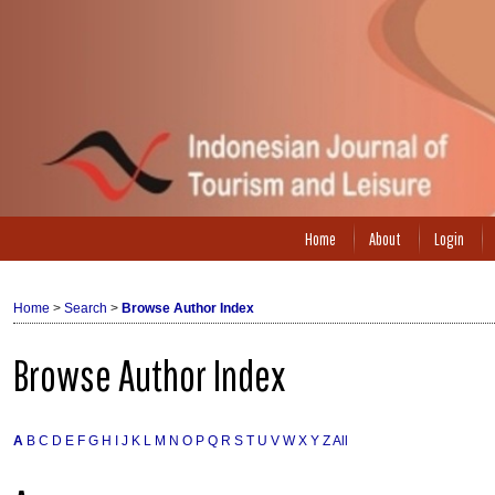
Home
About
Login
Home
>
Search
>
Browse Author Index
Browse Author Index
A
B
C
D
E
F
G
H
I
J
K
L
M
N
O
P
Q
R
S
T
U
V
W
X
Y
Z
All